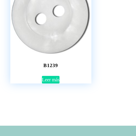
B1239
Leer más