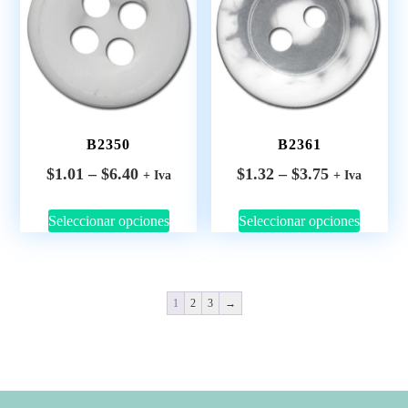
B2350
B2361
$
1.01
–
$
6.40
$
1.32
–
$
3.75
+ Iva
+ Iva
Seleccionar opciones
Seleccionar opciones
1
2
3
→