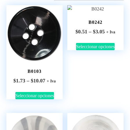
B0242
$
0.51
–
$
3.05
+ Iva
Seleccionar opciones
B0103
$
1.73
–
$
10.07
+ Iva
Seleccionar opciones