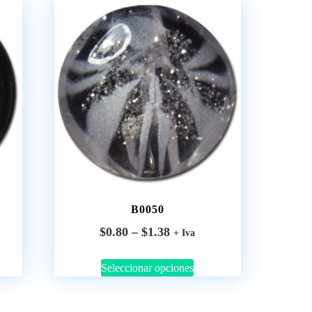
B0050
$
0.80
–
$
1.38
+ Iva
Seleccionar opciones