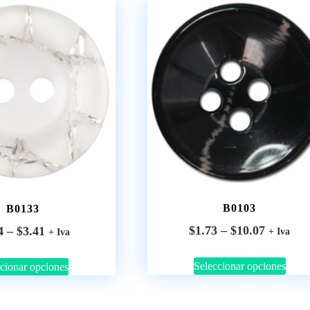
B0103
B0133
$
1.73
–
$
10.07
4
–
$
3.41
+ Iva
+ Iva
Seleccionar opciones
cionar opciones