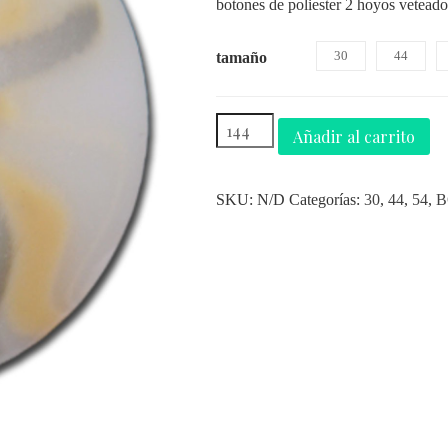
botones de poliester 2 hoyos vetead
30
44
tamaño
Añadir al carrito
SKU:
N/D
Categorías:
30
,
44
,
54
,
B