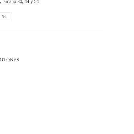
o, tamaño 30, 44 y 54
54
OTONES