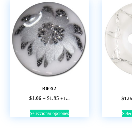
B0052
$
1.06
–
$
1.95
$
1.0
+ Iva
Seleccionar opciones
Selec