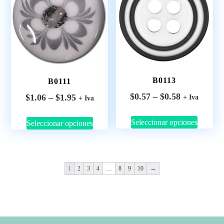
B0113
B0111
$
0.57
–
$
0.58
$
1.06
–
$
1.95
+ Iva
+ Iva
Seleccionar opciones
Seleccionar opciones
1
2
3
4
…
8
9
10
→