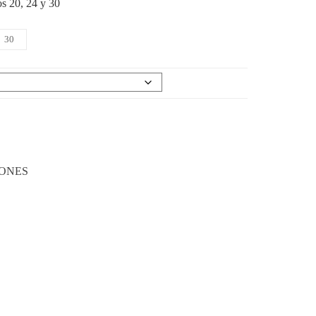
os 20, 24 y 30
30
ONES