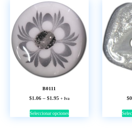
B0111
$
1.06
–
$
1.95
$
0
+ Iva
Seleccionar opciones
Selec