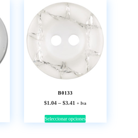
B0133
$
1.04
–
$
3.41
+ Iva
Seleccionar opciones