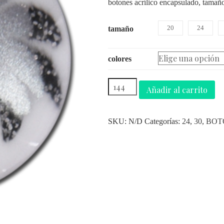
botones acrílico encapsulado, tamañ
20
24
tamaño
colores
Añadir al carrito
SKU:
N/D
Categorías:
24
,
30
,
BOT