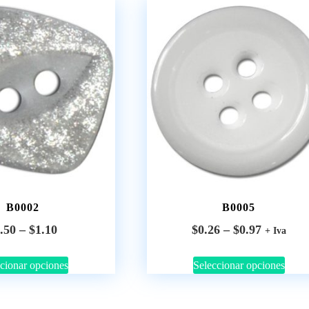
B0002
B0005
.50
–
$
1.10
$
0.26
–
$
0.97
+ Iva
cionar opciones
Seleccionar opciones