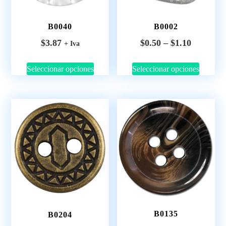
B0040
B0002
$
3.87
$
0.50
–
$
1.10
+ Iva
Seleccionar opciones
Seleccionar opciones
B0135
B0204