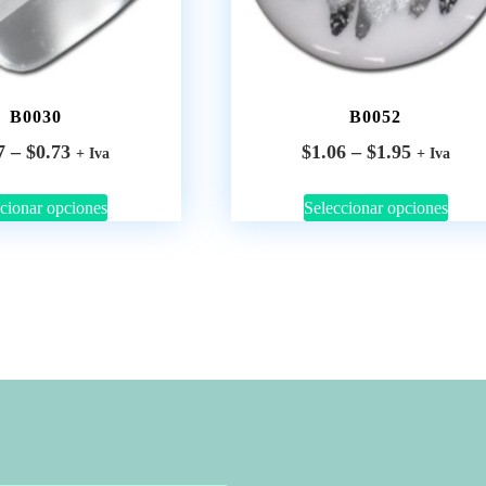
B0030
B0052
7
–
$
0.73
$
1.06
–
$
1.95
+ Iva
+ Iva
cionar opciones
Seleccionar opciones