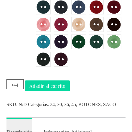
Añadir al carrito
SKU:
N/D
Categorías:
24
,
30
,
36
,
45
,
BOTONES
,
SACO
Descripción
Información Adicional