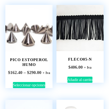
FLECO05-N
PICO ESTOPEROL
HUMO
$
406.00
+ Iva
$
162.40
–
$
290.00
+ Iva
Añadir al carrito
Seleccionar opciones