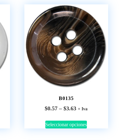
B0135
$
0.57
–
$
3.63
+ Iva
Seleccionar opciones