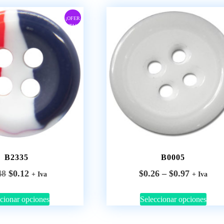
¡OFER
TA!
B2335
B0005
48
$
0.12
$
0.26
–
$
0.97
+ Iva
+ Iva
cionar opciones
Seleccionar opciones