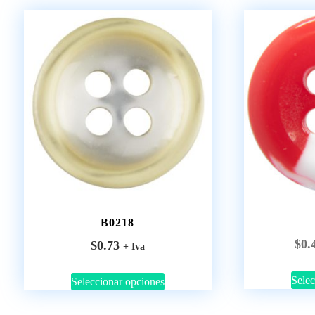
B0218
$
0.
$
0.73
+ Iva
Selec
Seleccionar opciones