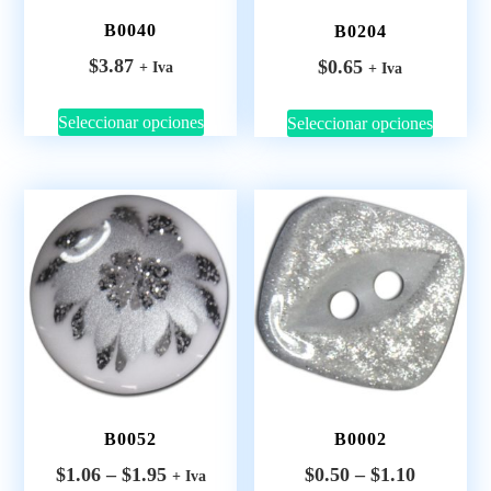
B0040
B0204
$
3.87
$
0.65
+ Iva
+ Iva
Seleccionar opciones
Seleccionar opciones
B0052
B0002
$
1.06
–
$
1.95
$
0.50
–
$
1.10
+ Iva