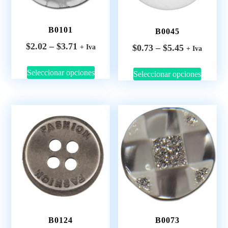
B0101
B0045
$
2.02
–
$
3.71
$
0.73
–
$
5.45
+ Iva
+ Iva
Seleccionar opciones
Seleccionar opciones
B0124
B0073