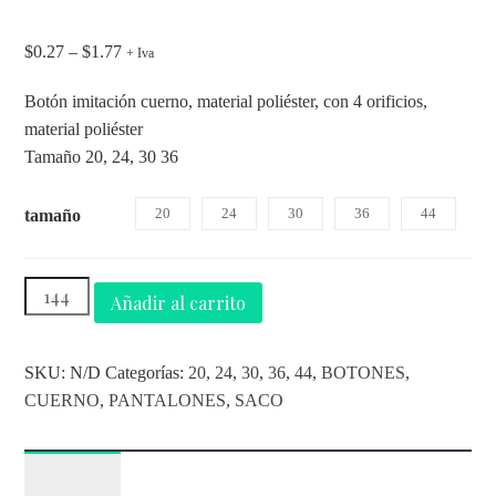
$
0.27
–
$
1.77
+ Iva
Botón imitación cuerno, material poliéster, con 4 orificios,
material poliéster
Tamaño 20, 24, 30 36
20
24
30
36
44
tamaño
Añadir al carrito
SKU:
N/D
Categorías:
20
,
24
,
30
,
36
,
44
,
BOTONES
,
CUERNO
,
PANTALONES
,
SACO