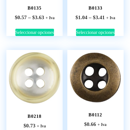
B0135
B0133
$
0.57
–
$
3.63
$
1.04
–
$
3.41
+ Iva
+ Iva
Seleccionar opciones
Seleccionar opciones
B0112
B0218
$
0.66
+ Iva
$
0.73
+ Iva