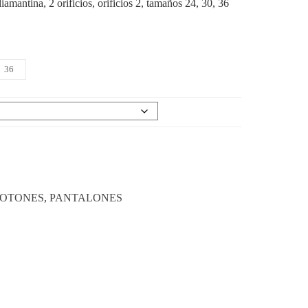
iamantina, 2 orificios, orificios 2, tamaños 24, 30, 36
36
OTONES
,
PANTALONES