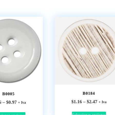
B0184
B0005
$
1.16
–
$
2.47
6
–
$
0.97
+ Iva
+ Iva
Seleccionar opciones