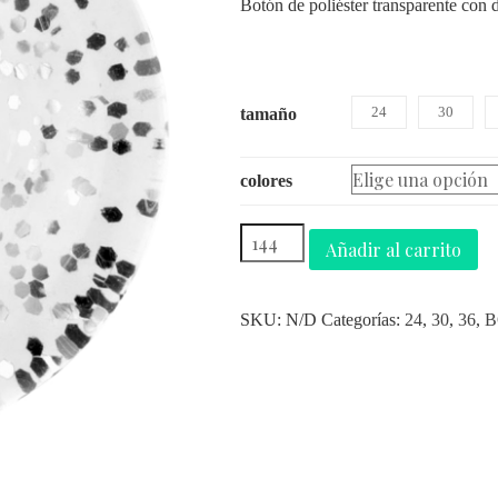
Botón de poliéster transparente con d
24
30
tamaño
colores
Añadir al carrito
SKU:
N/D
Categorías:
24
,
30
,
36
,
B