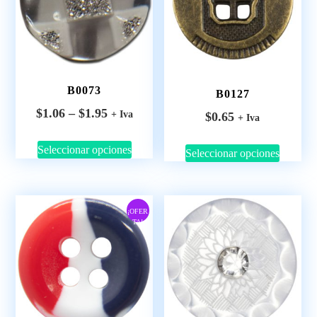
B0073
B0127
$
1.06
–
$
1.95
+ Iva
$
0.65
+ Iva
Seleccionar opciones
Seleccionar opciones
¡OFER
TA!