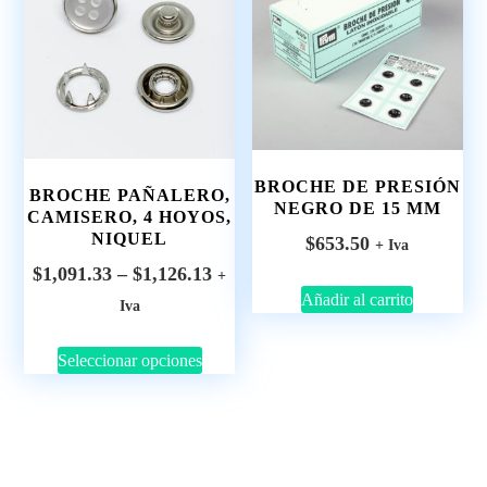
BROCHE DE PRESIÓN
BROCHE PAÑALERO,
NEGRO DE 15 MM
CAMISERO, 4 HOYOS,
NIQUEL
$
653.50
+ Iva
$
1,091.33
–
$
1,126.13
+
Añadir al carrito
Iva
Seleccionar opciones