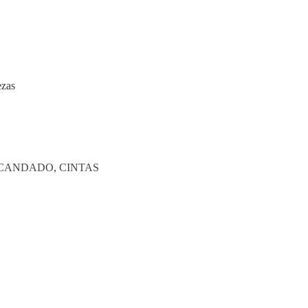
ezas
 CANDADO
,
CINTAS