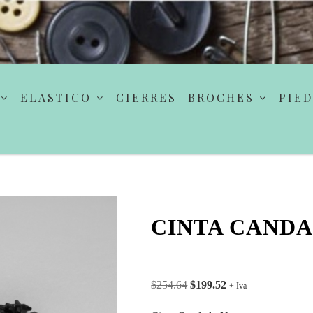
ELASTICO
CIERRES
BROCHES
PIED
CINTA CANDA
$
254.64
$
199.52
+ Iva