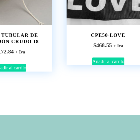
 TUBULAR DE
CPE50-LOVE
ÓN CRUDO 18
$
468.55
+ Iva
172.84
+ Iva
Añadir al carrito
dir al carrito