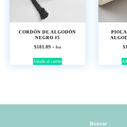
CORDÓN DE ALGODÓN
PIOLA
NEGRO #5
ALGOD
$
181.89
$
+ Iva
Añadir al carrito
Aña
Buscar