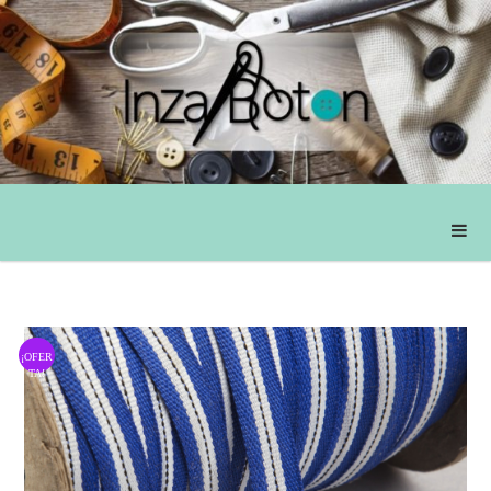
¡OFER
TA!