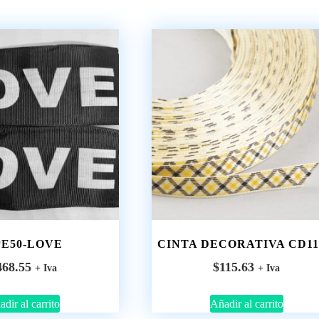
E50-LOVE
CINTA DECORATIVA CD11
468.55
$
115.63
+ Iva
+ Iva
dir al carrito
Añadir al carrito