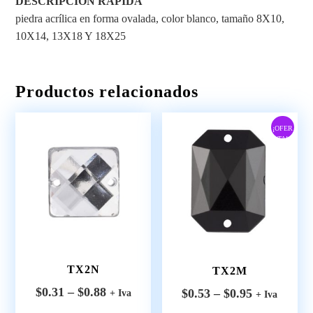
DESCRIPCIÓN RÁPIDA
piedra acrílica en forma ovalada, color blanco, tamaño 8X10,
10X14, 13X18 Y 18X25
Productos relacionados
¡OFER
TA!
TX2N
TX2M
$
0.31
–
$
0.88
$
0.53
–
$
0.95
+ Iva
+ Iva