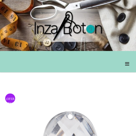
¡OFER
TA!