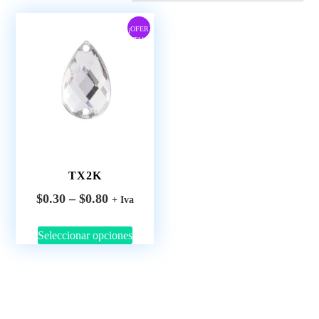
¡OFER
TA!
TX2K
$
0.30
–
$
0.80
+ Iva
Seleccionar opciones