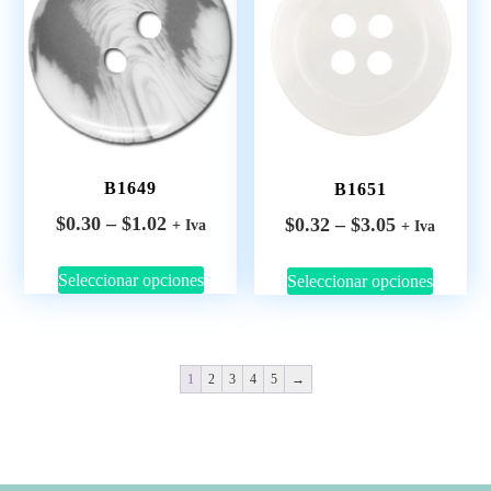
B1649
B1651
$
0.30
–
$
1.02
$
0.32
–
$
3.05
+ Iva
+ Iva
Seleccionar opciones
Seleccionar opciones
1
2
3
4
5
→