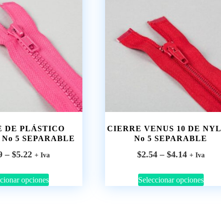
E DE PLÁSTICO
CIERRE VENUS 10 DE NY
 No 5 SEPARABLE
No 5 SEPARABLE
9
–
$
5.22
$
2.54
–
$
4.14
+ Iva
+ Iva
cionar opciones
Seleccionar opciones