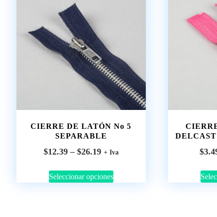
CIERRE DE LATÓN No 5
CIERR
SEPARABLE
DELCAST
$
12.39
–
$
26.19
$
3.4
+ Iva
Seleccionar opciones
Selec