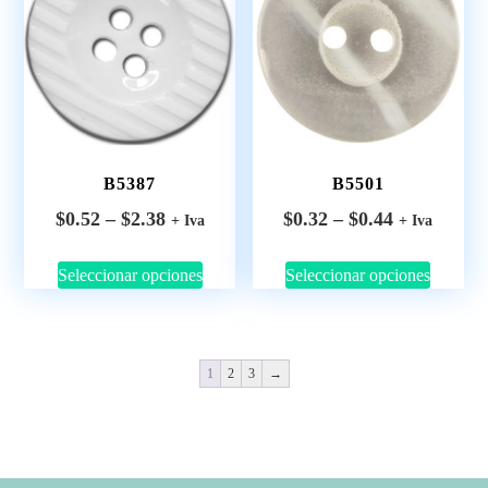
B5387
B5501
$
0.52
–
$
2.38
$
0.32
–
$
0.44
+ Iva
+ Iva
Seleccionar opciones
Seleccionar opciones
1
2
3
→