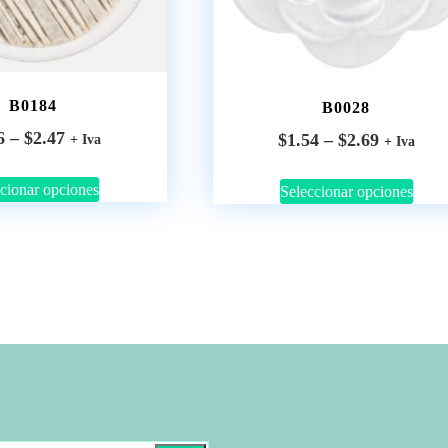
B0184
B0028
6
–
$
2.47
$
1.54
–
$
2.69
+ Iva
+ Iva
cionar opciones
Seleccionar opciones