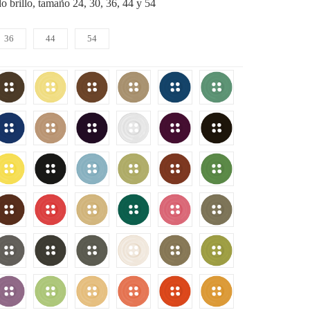
o brillo, tamaño 24, 30, 36, 44 y 54
36
44
54