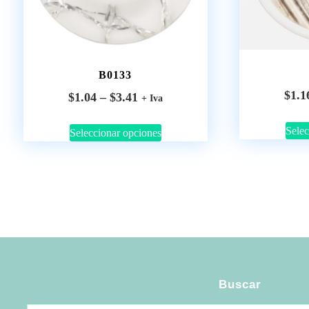
B0133
$
1.1
$
1.04
–
$
3.41
+ Iva
Selec
Seleccionar opciones
Buscar