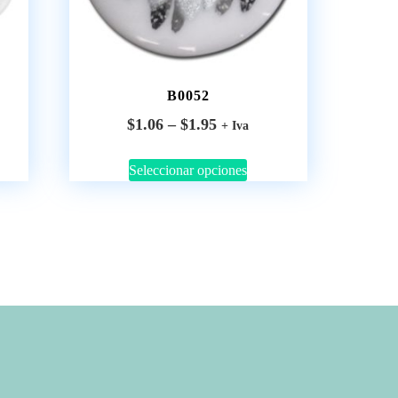
B0052
$
1.06
–
$
1.95
+ Iva
Seleccionar opciones