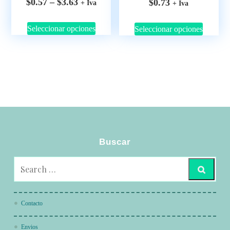
$
0.57
–
$
3.63
$
0.73
+ Iva
+ Iva
Seleccionar opciones
Seleccionar opciones
Buscar
Contacto
Envios