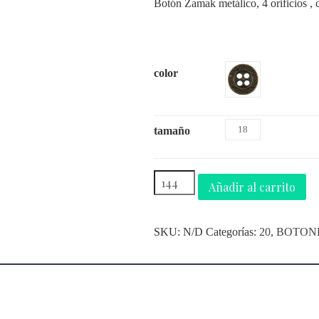
Botón Zamak metálico, 4 orificios , 
color
18
tamaño
Añadir al carrito
SKU:
N/D
Categorías:
20
,
BOTON