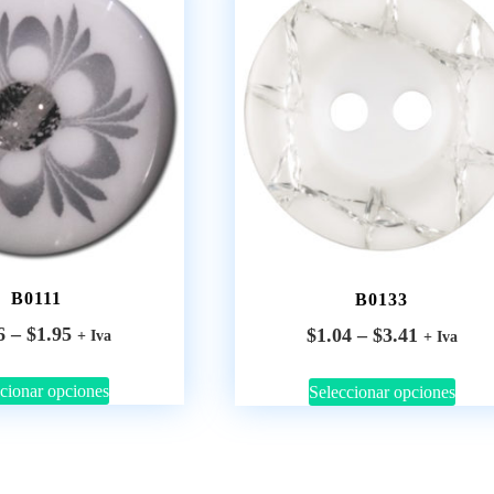
B0111
B0133
6
–
$
1.95
$
1.04
–
$
3.41
+ Iva
+ Iva
cionar opciones
Seleccionar opciones