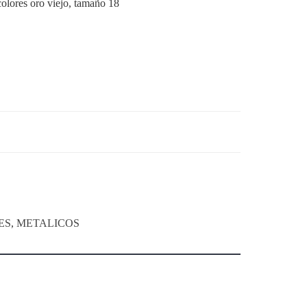
colores oro viejo, tamaño 18
ES
,
METALICOS