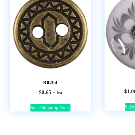
B0204
$
1.0
$
0.65
+ Iva
Selec
Seleccionar opciones