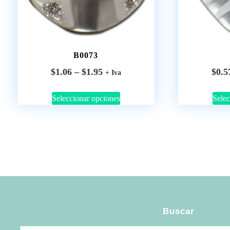
B0073
$
1.06
–
$
1.95
$
0.5
+ Iva
Seleccionar opciones
Selec
Buscar