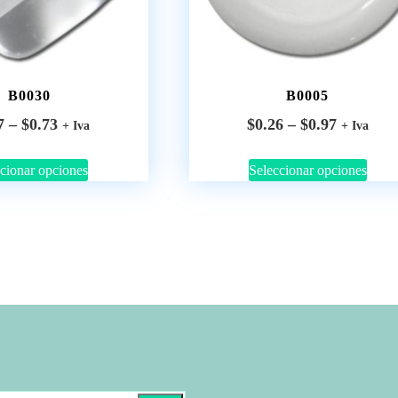
B0030
B0005
7
–
$
0.73
$
0.26
–
$
0.97
+ Iva
+ Iva
cionar opciones
Seleccionar opciones