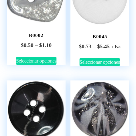
B0002
B0045
$
0.50
–
$
1.10
$
0.73
–
$
5.45
+ Iva
Seleccionar opciones
Seleccionar opciones