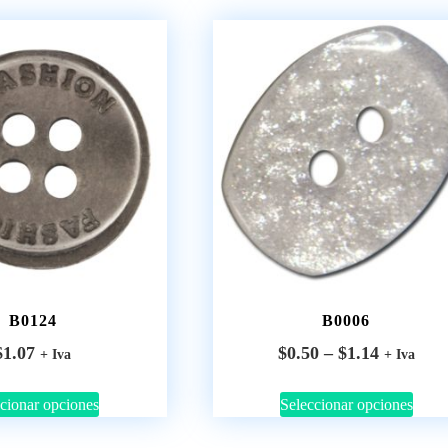
B0124
B0006
$
1.07
$
0.50
–
$
1.14
+ Iva
+ Iva
cionar opciones
Seleccionar opciones