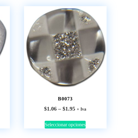
B0073
$
1.06
–
$
1.95
+ Iva
Seleccionar opciones