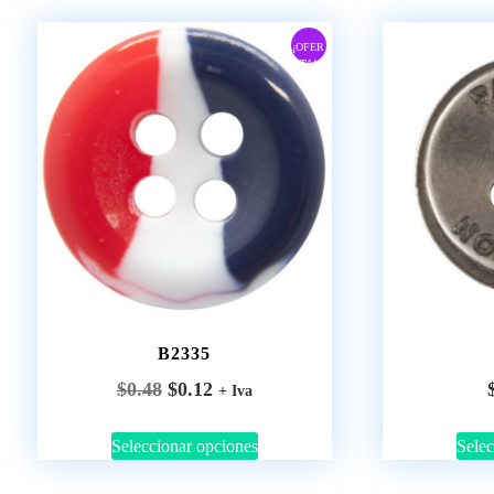
¡OFER
TA!
B2335
$
0.48
$
0.12
+ Iva
Seleccionar opciones
Selec