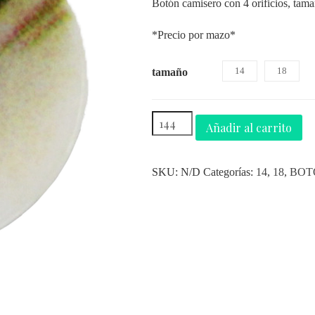
Botón camisero con 4 orificios, tam
*Precio por mazo*
14
18
tamaño
Añadir al carrito
SKU:
N/D
Categorías:
14
,
18
,
BOT