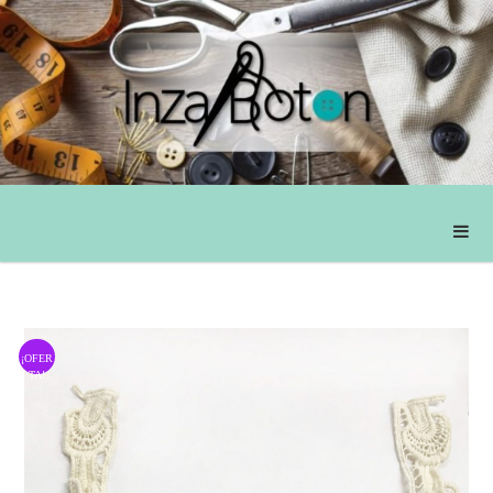
¡OFER
TA!