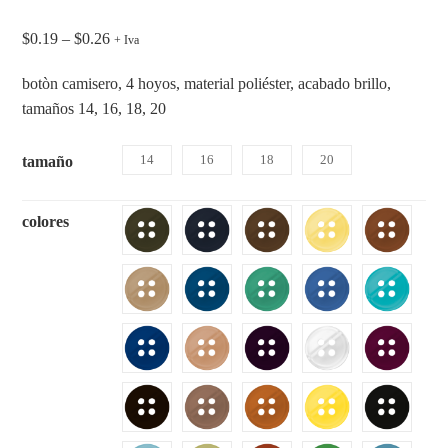
$
0.19
–
$
0.26
+ Iva
botòn camisero, 4 hoyos, material poliéster, acabado brillo,
tamaños 14, 16, 18, 20
14
16
18
20
tamaño
colores