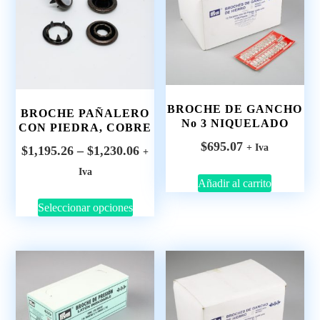
BROCHE DE GANCHO
BROCHE PAÑALERO
No 3 NIQUELADO
CON PIEDRA, COBRE
$
695.07
+ Iva
$
1,195.26
–
$
1,230.06
+
Iva
Añadir al carrito
Seleccionar opciones