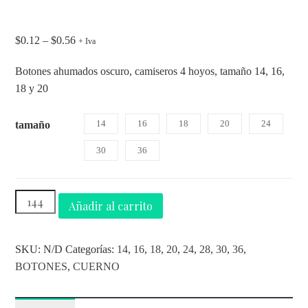
$
0.12
–
$
0.56
+ Iva
Botones ahumados oscuro, camiseros 4 hoyos, tamaño 14, 16,
18 y 20
14
16
18
20
24
tamaño
30
36
Añadir al carrito
SKU:
N/D
Categorías:
14
,
16
,
18
,
20
,
24
,
28
,
30
,
36
,
BOTONES
,
CUERNO